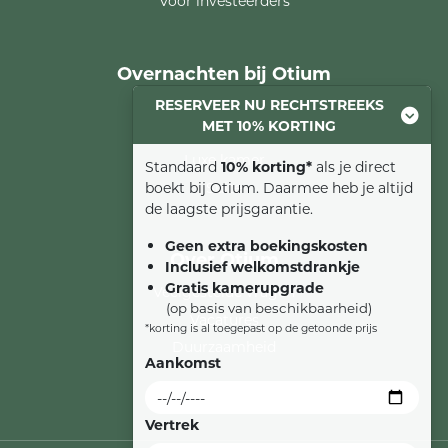
Voor investeerders
Overnachten bij Otium
RESERVEER NU RECHTSTREEKS
Comfort kamer
MET 10% KORTING
Familiesuite
Luxe kamer
Standaard
10% korting*
als je direct
Suite
boekt bij Otium. Daarmee heb je altijd
de laagste prijsgarantie.
Geen extra boekingskosten
Over Otium
Inclusief welkomstdrankje
Gratis kamerupgrade
Veelgestelde vragen
(op basis van beschikbaarheid)
Vacatures
*korting is al toegepast op de getoonde prijs
Duurzaamheid
Aankomst
Vertrek