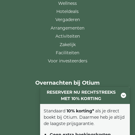
Wellness
Hoteldeals
Vergaderen
Arrangementen
Activiteiten
Zakelijk
Faciliteiten
Voor investeerders
Overnachten bij Otium
RESERVEER NU RECHTSTREEKS
Comfort kamer
MET 10% KORTING
Familiesuite
Luxe kamer
Standaard
10% korting*
als je direct
Suite
boekt bij Otium. Daarmee heb je altijd
de laagste prijsgarantie.
Geen extra boekingskosten