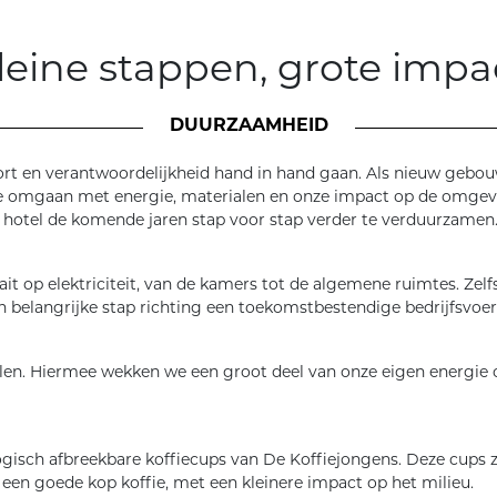
leine stappen, grote impa
DUURZAAMHEID
t en verantwoordelijkheid hand in hand gaan. Als nieuw gebouwd 
e omgaan met energie, materialen en onze impact op de omgevi
hotel de komende jaren stap voor stap verder te verduurzamen
aait op elektriciteit, van de kamers tot de algemene ruimtes. Zel
 belangrijke stap richting een toekomstbestendige bedrijfsvoer
len. Hiermee wekken we een groot deel van onze eigen energie o
gisch afbreekbare koffiecups van De Koffiejongens. Deze cups
 een goede kop koffie, met een kleinere impact op het milieu.