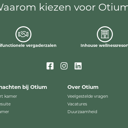
aarom kiezen voor Otiu
ifunctionele vergaderzalen
Inhouse wellnessresor
nachten bij Otium
Over Otium
rt kamer
Veelgestelde vragen
esuite
Vacatures
amer
Duurzaamheid