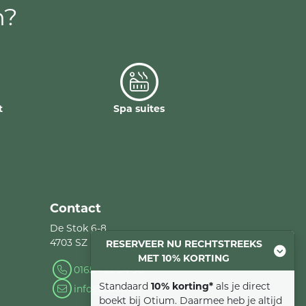
m?
t
Spa suites
Contact
De Stok 6-8
4703 SZ Roosendaal
RESERVEER NU RECHTSTREEKS
MET 10% KORTING
0165 - 22 34 90
Standaard
10% korting*
als je direct
info@otium.nl
boekt bij Otium. Daarmee heb je altijd