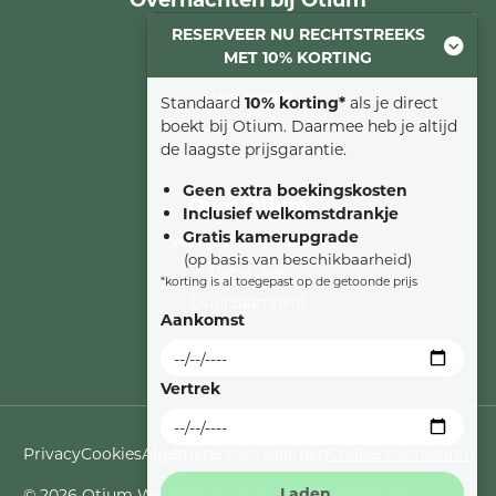
RESERVEER NU RECHTSTREEKS
Comfort kamer
MET 10% KORTING
Familiesuite
Luxe kamer
Standaard
10% korting*
als je direct
boekt bij Otium. Daarmee heb je altijd
Suite
de laagste prijsgarantie.
Geen extra boekingskosten
Over Otium
Inclusief welkomstdrankje
Gratis kamerupgrade
Veelgestelde vragen
(op basis van beschikbaarheid)
Vacatures
*korting is al toegepast op de getoonde prijs
Duurzaamheid
Aankomst
Vertrek
Privacy
Cookies
Algemene voorwaarden
Cookie voorkeuren
© 2026 Otium Wellness Hotel All Rights Reserved