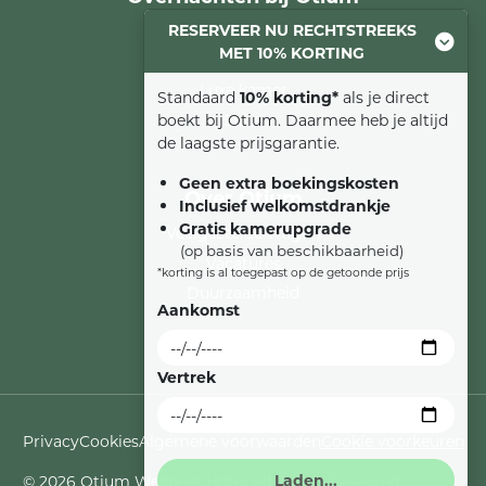
RESERVEER NU RECHTSTREEKS
Comfort kamer
MET 10% KORTING
Familiesuite
Luxe kamer
Standaard
10% korting*
als je direct
Suite
boekt bij Otium. Daarmee heb je altijd
de laagste prijsgarantie.
Geen extra boekingskosten
Over Otium
Inclusief welkomstdrankje
Gratis kamerupgrade
Veelgestelde vragen
(op basis van beschikbaarheid)
Vacatures
*korting is al toegepast op de getoonde prijs
Duurzaamheid
Aankomst
Vertrek
Privacy
Cookies
Algemene voorwaarden
Cookie voorkeuren
© 2026 Otium Wellness Hotel All Rights Reserved