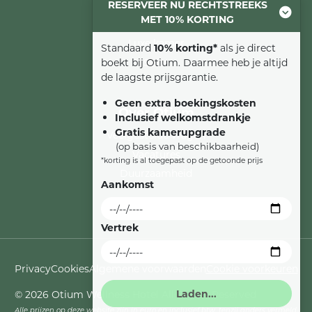
RESERVEER NU RECHTSTREEKS
Comfort kamer
MET 10% KORTING
Familiesuite
Luxe kamer
Standaard
10% korting*
als je direct
Suite
boekt bij Otium. Daarmee heb je altijd
de laagste prijsgarantie.
Geen extra boekingskosten
Over Otium
Inclusief welkomstdrankje
Gratis kamerupgrade
Veelgestelde vragen
(op basis van beschikbaarheid)
Vacatures
*korting is al toegepast op de getoonde prijs
Duurzaamheid
Aankomst
Vertrek
Privacy
Cookies
Algemene voorwaarden
Cookie voorkeuren
© 2026 Otium Wellness Hotel All Rights Reserved
Alle prijzen op deze website zijn in euro en inclusief btw, tenzij anders vermeld.