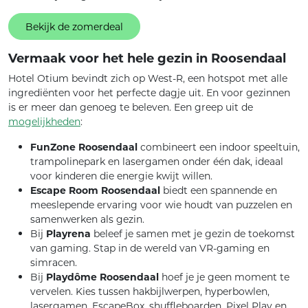
Bekijk de zomerdeal
Vermaak voor het hele gezin in Roosendaal
Hotel Otium bevindt zich op West-R, een hotspot met alle
ingrediënten voor het perfecte dagje uit. En voor gezinnen
is er meer dan genoeg te beleven. Een greep uit de
mogelijkheden
:
FunZone Roosendaal
combineert een indoor speeltuin,
trampolinepark en lasergamen onder één dak, ideaal
voor kinderen die energie kwijt willen.
Escape Room Roosendaal
biedt een spannende en
meeslepende ervaring voor wie houdt van puzzelen en
samenwerken als gezin.
Bij
Playrena
beleef je samen met je gezin de toekomst
van gaming. Stap in de wereld van VR-gaming en
simracen.
Bij
Playdôme Roosendaal
hoef je je geen moment te
vervelen. Kies tussen hakbijlwerpen, hyperbowlen,
lasergamen, EscapeBox, shuffleboarden, Pixel Play en