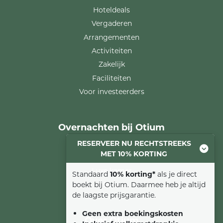
Hoteldeals
Vergaderen
Arrangementen
Activiteiten
Zakelijk
Faciliteiten
Voor investeerders
Overnachten bij Otium
RESERVEER NU RECHTSTREEKS
Comfort kamer
MET 10% KORTING
Familiesuite
Luxe kamer
Standaard
10% korting*
als je direct
Suite
boekt bij Otium. Daarmee heb je altijd
de laagste prijsgarantie.
Geen extra boekingskosten
Over Otium